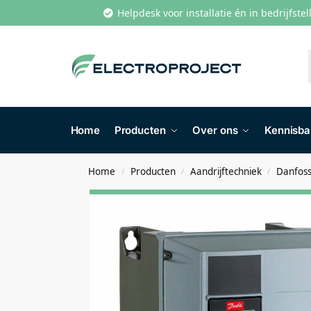
Helpdesk voor installatie én in bedrijfste
Home
Producten
Over ons
Kennisb
Home
Producten
Aandrijftechniek
Danfoss
/
/
/