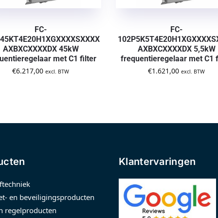
FC-
FC-
P45KT4E20H1XGXXXXSXXXX
102P5K5T4E20H1XGXXXXS
AXBXCXXXXDX 45kW
AXBXCXXXXDX 5,5kW
uentieregelaar met C1 filter
frequentieregelaar met C1 f
€
6.217,00
€
1.621,00
excl. BTW
excl. BTW
ucten
Klantervaringen
ftechniek
t- en beveiligingsproducten
n regelproducten