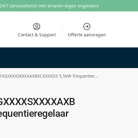
24/7 servicedienst met ervaren eigen engineers
Contact & Support
Offerte aanvragen
XSXXXXAXBXCXXXXDX 5,5kW frequentieregelaar met C1 filter
GXXXXSXXXXAXB
quentieregelaar