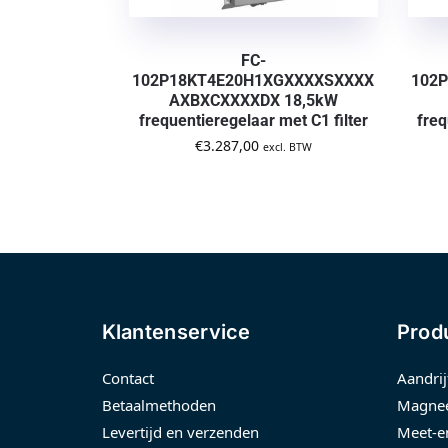
FC-
102P18KT4E20H1XGXXXXSXXXX
102
AXBXCXXXXDX 18,5kW
frequentieregelaar met C1 filter
freq
€
3.287,00
excl. BTW
Klantenservice
Prod
Contact
Aandrij
Betaalmethoden
Magnee
Levertijd en verzenden
Meet-e