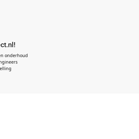
ct.nl!
 en onderhoud
ngineers
elling