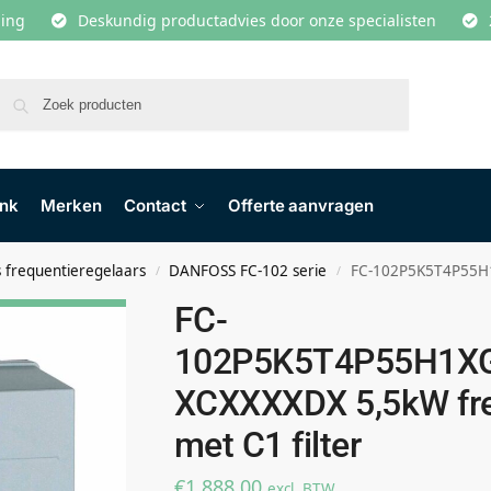
lling
Deskundig productadvies door onze specialisten
Zoeken
ank
Merken
Contact
Offerte aanvragen
 frequentieregelaars
DANFOSS FC-102 serie
FC-102P5K5T4P55H1XGXXX
/
/
FC-
102P5K5T4P55H1X
XCXXXXDX 5,5kW fre
met C1 filter
€
1.888,00
excl. BTW