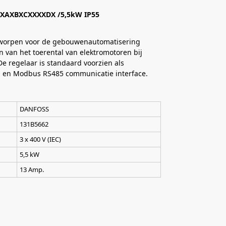
XAXBXCXXXXDX /5,5kW IP55
ntworpen voor de gebouwenautomatisering
 van het toerental van elektromotoren bij
De regelaar is standaard voorzien als
 C1 en Modbus RS485 communicatie interface.
DANFOSS
131B5662
3 x 400 V (IEC)
5,5 kW
13 Amp.