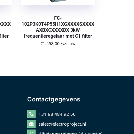
FC-
XXXX
102P3K0T4P55H1XGXXXXSXXXX
AXBXCXXXXDX 3kW
ilter
frequentieregelaar met C1 filter
€
1.458,00
excl. BTW
Contactgegevens
+31 88 484 92 50
sales@electroproject.nl
WhatsApp (binnen 24u reactie)