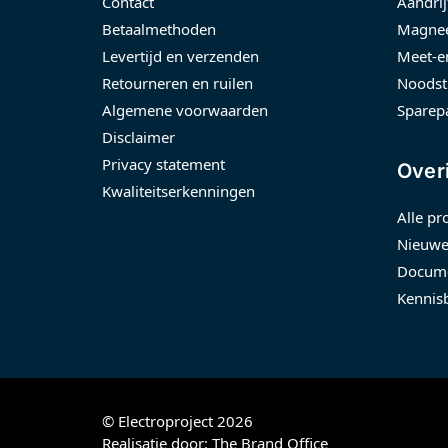
Contact
Aandrij
Betaalmethoden
Magnee
Levertijd en verzenden
Meet-e
Retourneren en ruilen
Noodst
Algemene voorwaarden
Sparep
Disclaimer
Privacy statement
Over
Kwaliteitserkenningen
Alle pr
Nieuwe
Docume
Kennis
© Electroproject 2026
Realisatie door:
The Brand Office