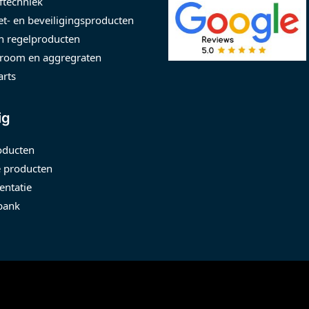
ftechniek
t- en beveiligingsproducten
n regelproducten
room en aggregraten
arts
ig
oducten
 producten
ntatie
bank