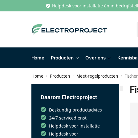
Helpdesk voor installatie én in bedrijfste
Home
Producten
Over ons
Kennisb
Home
Producten
Meet-regelproducten
Fische
/
/
/
F
Daarom Electroproject
Deskundig productadvies
24/7 servicedienst
Helpdesk voor installatie
Helpdesk voor