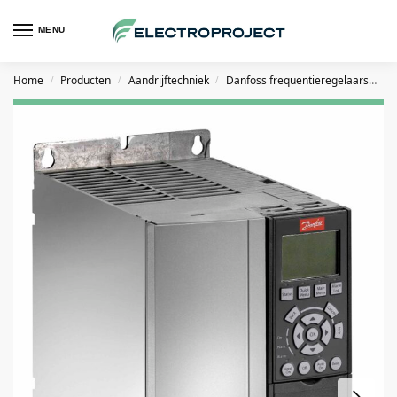
MENU
Home
Producten
Aandrijftechniek
Danfoss frequentieregelaars
D
/
/
/