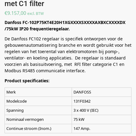
met C1 filter
€
9.157,00
excl. BTW
Danfoss FC-102P75KT4E20H1XGXXXXSXXXXAXBXCXXXXDX
/75kW IP20 frequentieregelaar.
De Danfoss FC102 regelaar is specifiek ontworpen voor de
gebouwenautomatisering branche en wordt gebruikt voor het
regelen van het toerental van elektromotoren bij pomp-,
ventilator- en koeling applicaties. De regelaar is standaard
voorzien als basisuitvoering, met RFI filter categorie C1 en
Modbus RS485 communicatie interface.
Product specificaties:
Merk
DANFOSS
Modelcode
131F0342
Spanning
3 x 400 V (IEC)
Nominaal vermogen
75 kW
Continue stroom (Inom.)
147 Amp.