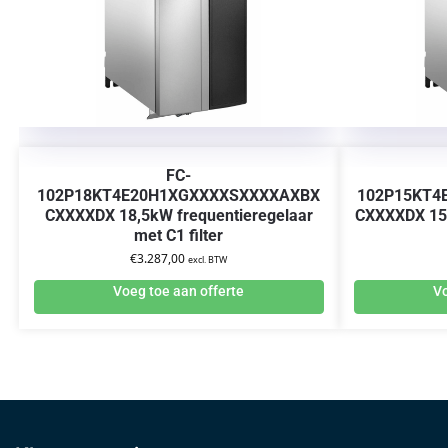
FC-
102P18KT4E20H1XGXXXXSXXXXAXBX
102P15KT4
CXXXXDX 18,5kW frequentieregelaar
CXXXXDX 15k
met C1 filter
€
3.287,00
excl. BTW
Voeg toe aan offerte
Vo