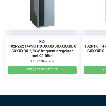
FC-
102P2K2T4P55H1XGXXXXSXXXXAXBX
102P1K1T4
CXXXXDX 2,2kW frequentieregelaar
CXXXXDX 1
met C1 filter
€
1.317,00
excl. BTW
Voeg toe aan offerte
Vo