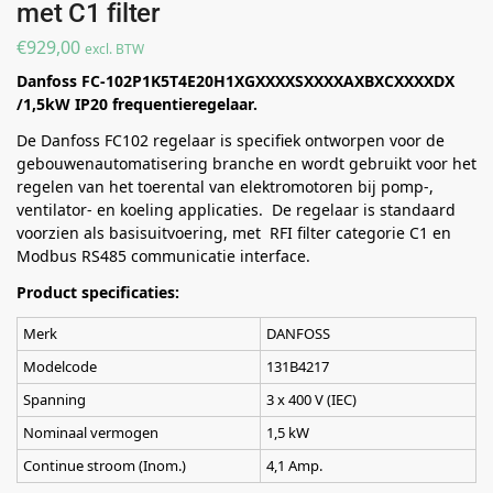
met C1 filter
€
929,00
excl. BTW
Danfoss FC-102P1K5T4E20H1XGXXXXSXXXXAXBXCXXXXDX
/1,5kW IP20 frequentieregelaar.
De Danfoss FC102 regelaar is specifiek ontworpen voor de
gebouwenautomatisering branche en wordt gebruikt voor het
regelen van het toerental van elektromotoren bij pomp-,
ventilator- en koeling applicaties. De regelaar is standaard
voorzien als basisuitvoering, met RFI filter categorie C1 en
Modbus RS485 communicatie interface.
Product specificaties:
Merk
DANFOSS
Modelcode
131B4217
Spanning
3 x 400 V (IEC)
Nominaal vermogen
1,5 kW
Continue stroom (Inom.)
4,1 Amp.