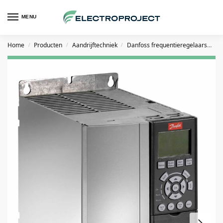
MENU
Home
Producten
Aandrijftechniek
Danfoss frequentieregelaars
D
/
/
/