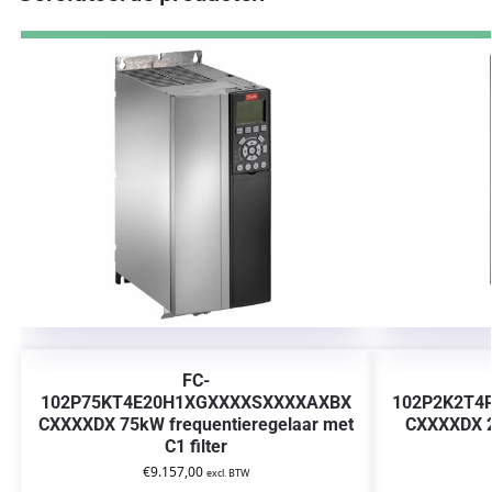
FC-
102P75KT4E20H1XGXXXXSXXXXAXBX
102P2K2T4
CXXXXDX 75kW frequentieregelaar met
CXXXXDX 2
C1 filter
€
9.157,00
excl. BTW