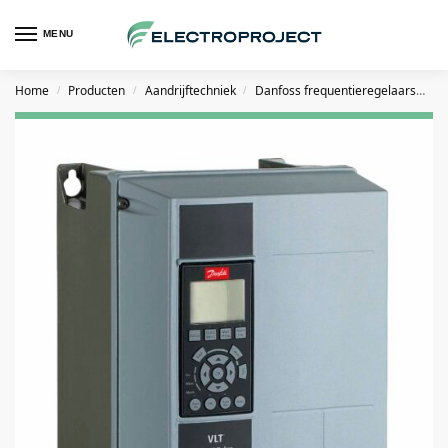
MENU
Home
Producten
Aandrijftechniek
Danfoss frequentieregelaars
D
/
/
/