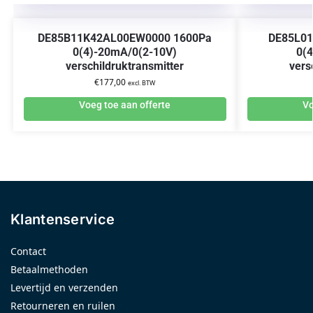
DE85B11K42AL00EW0000 1600Pa
DE85L0
0(4)-20mA/0(2-10V)
0(
verschildruktransmitter
vers
€
177,00
excl. BTW
Voeg toe aan offerte
Vo
Klantenservice
Contact
Betaalmethoden
Levertijd en verzenden
Retourneren en ruilen