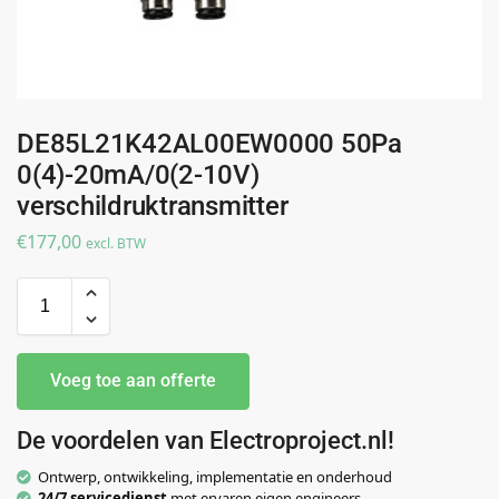
DE85L21K42AL00EW0000 50Pa
0(4)-20mA/0(2-10V)
verschildruktransmitter
€
177,00
excl. BTW
Voeg toe aan offerte
De voordelen van Electroproject.nl!
Ontwerp, ontwikkeling, implementatie en onderhoud
24/7 servicedienst
met ervaren eigen engineers