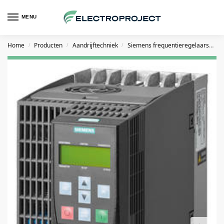
MENU
Home
Producten
Aandrijftechniek
Siemens frequentieregelaars
S
/
/
/