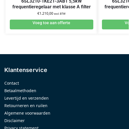
6SL3210-1KE21-3AB1 5,5kW
6SL321
frequentieregelaar met klasse A filter
frequentier
€
1.210,00
excl. BTW
Voeg toe aan offerte
Vo
Klantenservice
Contact
Betaalmethoden
Levertijd en verzenden
Retourneren en ruilen
Algemene voorwaarden
Disclaimer
Privacy statement