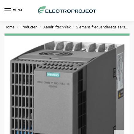
MENU
Home
Producten
Aandrijftechniek
Siemens frequentieregelaars
S
/
/
/