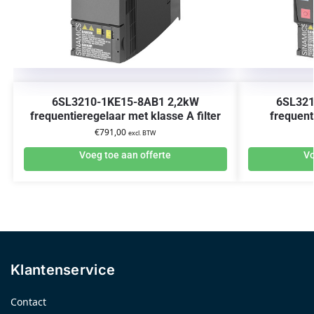
6SL3210-1KE15-8AB1 2,2kW
6SL321
frequentieregelaar met klasse A filter
frequent
€
791,00
excl. BTW
Voeg toe aan offerte
Vo
Klantenservice
Contact