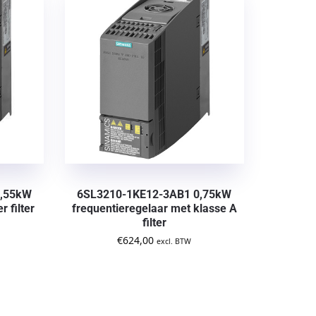
0,55kW
6SL3210-1KE12-3AB1 0,75kW
 filter
frequentieregelaar met klasse A
filter
€
624,00
excl. BTW