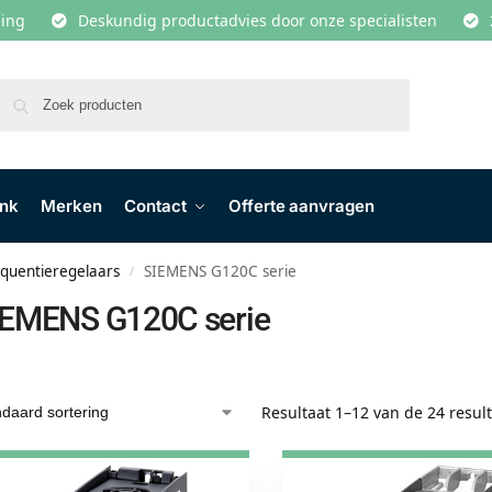
lling
Deskundig productadvies door onze specialisten
Zoeken
ank
Merken
Contact
Offerte aanvragen
quentieregelaars
SIEMENS G120C serie
/
IEMENS G120C serie
Resultaat 1–12 van de 24 resul