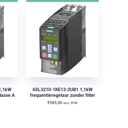
1,1kW
6SL3210-1KE13-2UB1 1,1kW
lasse A
frequentieregelaar zonder filter
€
583,00
excl. BTW