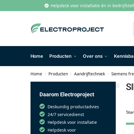
Helpdesk voor installatie én in bedrijfste
Home
Producten
Over ons
Kennisb
Home
Producten
Aandrijftechniek
Siemens fre
/
/
/
S
Daarom Electroproject
Deskundig productadvies
24/7 servicedienst
Helpdesk voor installatie
Helpdesk voor