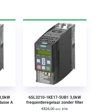
3,0kW
6SL3210-1KE17-5UB1 3,0kW
lasse A
frequentieregelaar zonder filter
€
826,00
excl. BTW