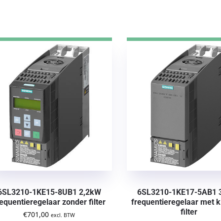
6SL3210-1KE15-8UB1 2,2kW
6SL3210-1KE17-5AB1 
requentieregelaar zonder filter
frequentieregelaar met k
filter
€
701,00
excl. BTW