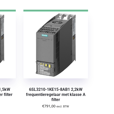
1,5kW
6SL3210-1KE15-8AB1 2,2kW
 filter
frequentieregelaar met klasse A
filter
€
791,00
excl. BTW