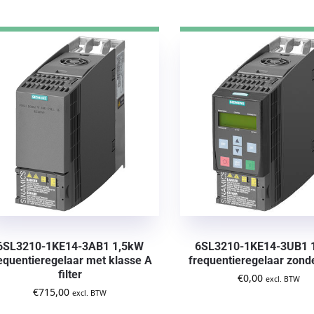
6SL3210-1KE14-3AB1 1,5kW
6SL3210-1KE14-3UB1 
equentieregelaar met klasse A
frequentieregelaar zonder
filter
€
0,00
excl. BTW
€
715,00
excl. BTW