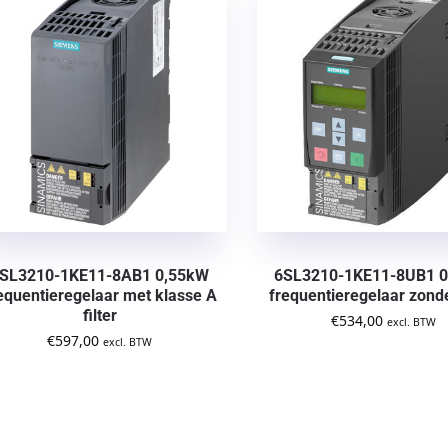
SL3210-1KE11-8AB1 0,55kW
6SL3210-1KE11-8UB1 
equentieregelaar met klasse A
frequentieregelaar zonder
filter
€
534,00
excl. BTW
€
597,00
excl. BTW