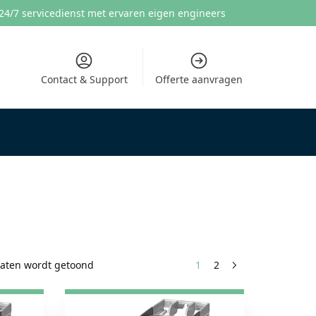
24/7 servicedienst met ervaren eigen engineers
Contact & Support
Offerte aanvragen
taten wordt getoond
1
2