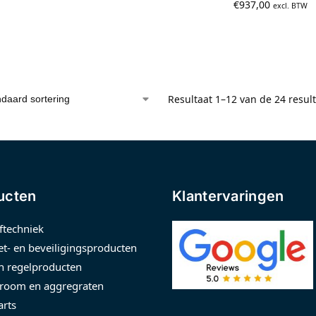
€
937,00
excl. BTW
Resultaat 1–12 van de 24 resul
ucten
Klantervaringen
ftechniek
t- en beveiligingsproducten
n regelproducten
room en aggregraten
arts