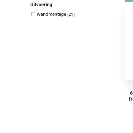
Uitvoering
Wandmontage
(21)
6
f