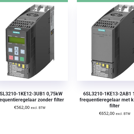
SL3210-1KE12-3UB1 0,75kW
6SL3210-1KE13-2AB1 
requentieregelaar zonder filter
frequentieregelaar met k
filter
€
562,00
excl. BTW
€
652,00
excl. BTW