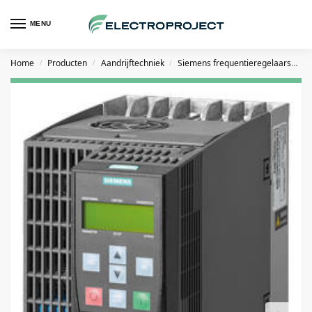
MENU
Home
Producten
Aandrijftechniek
Siemens frequentieregelaars
S
/
/
/