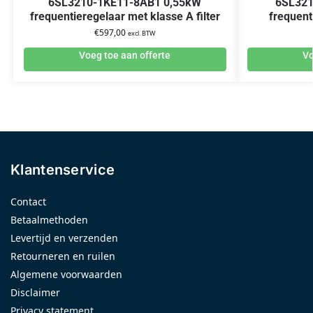
6SL3210-1KE11-8AB1 0,55kW
6SL321
frequentieregelaar met klasse A filter
frequent
€
597,00
excl. BTW
Voeg toe aan offerte
Vo
Klantenservice
Contact
Betaalmethoden
Levertijd en verzenden
Retourneren en ruilen
Algemene voorwaarden
Disclaimer
Privacy statement