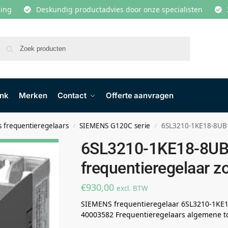
lling
Deskundig productadvies door onze specialisten
Zoeken
ank
Merken
Contact
Offerte aanvragen
 frequentieregelaars
SIEMENS G120C serie
6SL3210-1KE18-8UB1 
/
/
6SL3210-1KE18-8UB
frequentieregelaar zo
€
930,00
excl. BTW
SIEMENS frequentieregelaar 6SL3210-1KE
40003582 Frequentieregelaars algemene t