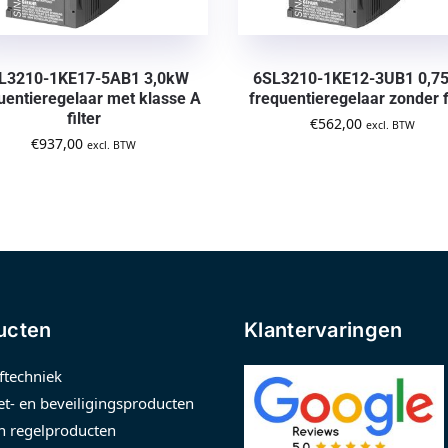
L3210-1KE17-5AB1 3,0kW
6SL3210-1KE12-3UB1 0,7
uentieregelaar met klasse A
frequentieregelaar zonder f
filter
€
562,00
excl. BTW
€
937,00
excl. BTW
ucten
Klantervaringen
ftechniek
t- en beveiligingsproducten
n regelproducten