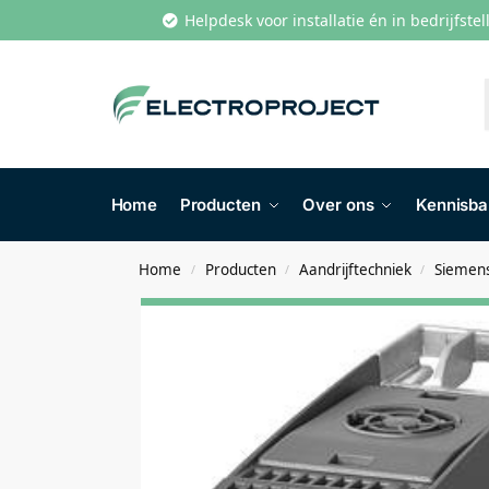
Helpdesk voor installatie én in bedrijfste
Home
Producten
Over ons
Kennisb
Home
Producten
Aandrijftechniek
Siemens
/
/
/