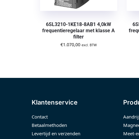
6SL3210-1KE18-8AB1 4,0kW
6S
frequentieregelaar met klasse A
freq
filter
€
1.070,00
excl. BTW
Klantenservice
Prod
Contact
Aandrij
Betaalmethoden
Magnee
Levertijd en verzenden
Meet-e