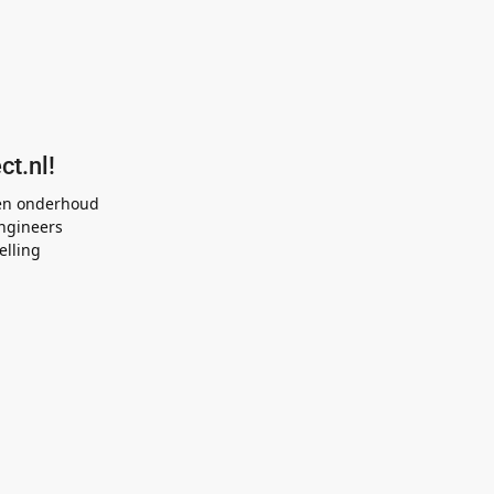
ct.nl!
 en onderhoud
ngineers
elling