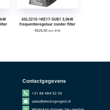
5kW
6SL3210-1KE17-5UB1 3,0kW
ilter
frequentieregelaar zonder filter
€
826,00
excl. BTW
Contactgegevens
+31 88 484 92 50
sales@electroproject.nl
WhatsApp (binnen 24u reactie)