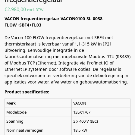
€
2.980,00
excl. BTW
VACON frequentieregelaar VACON0100-3L-0038
FLOW+SBF4+FL03
De Vacon 100 FLOW frequentieregelaar met SBF4 met
thermistorkaart is leverbaar vanaf 1,1-315 kW in IP21
uitvoering. Eenvoudige integratie in de
fabrieksautomatisering met ingebouwde Modbus RTU (RS485)
of Modbus TCP (Ethernet). Integratie via Profinet IO of
Ethernet IP systemen door software opties. De regelaar is
specifiek ontworpen ter verbetering van de debietregeling in
applicaties voor water, afvalwater en gebouwautomatisering.
Product specificaties:
Merk
VACON
Modelcode
135X1767
Spanning
3 x 400 V (IEC)
Nominaal vermogen
18,5 kW