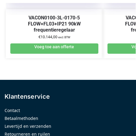
VACON0100-3L-0170-5
VAC
FLOW+FL03+IP21 90kW
FLO
frequentieregelaar
fr
€
10.144,00
excl. BTW
Voeg toe aan offerte
Vo
Klantenservice
Contact
Betaalmethoden
Levertijd en verzenden
Retourneren en ruilen