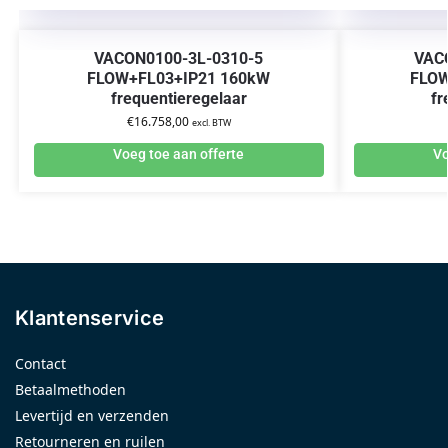
VACON0100-3L-0310-5
VAC
FLOW+FL03+IP21 160kW
FLOW
frequentieregelaar
fr
€
16.758,00
excl. BTW
Voeg toe aan offerte
Vo
Klantenservice
Contact
Betaalmethoden
Levertijd en verzenden
Retourneren en ruilen