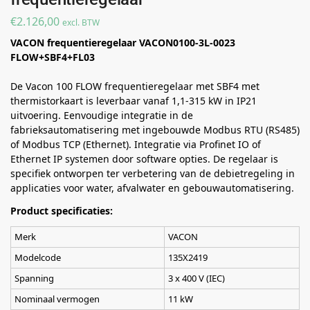
€
2.126,00
excl. BTW
VACON frequentieregelaar VACON0100-3L-0023
FLOW+SBF4+FL03
De Vacon 100 FLOW frequentieregelaar met SBF4 met
thermistorkaart is leverbaar vanaf 1,1-315 kW in IP21
uitvoering. Eenvoudige integratie in de
fabrieksautomatisering met ingebouwde Modbus RTU (RS485)
of Modbus TCP (Ethernet). Integratie via Profinet IO of
Ethernet IP systemen door software opties. De regelaar is
specifiek ontworpen ter verbetering van de debietregeling in
applicaties voor water, afvalwater en gebouwautomatisering.
Product specificaties:
Merk
VACON
Modelcode
135X2419
Spanning
3 x 400 V (IEC)
Nominaal vermogen
11 kW