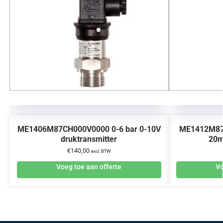
ME1406M87CH000V0000 0-6 bar 0-10V
ME1412M87B
druktransmitter
20m
€
140,00
excl. BTW
Voeg toe aan offerte
Vo