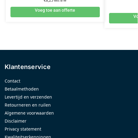
€
8,25
excl. BTW
Voeg toe aan offerte
Vo
Klantenservice
Contact
Betaalmethoden
Levertijd en verzenden
Retourneren en ruilen
Algemene voorwaarden
Disclaimer
Privacy statement
Kwaliteitserkenningen