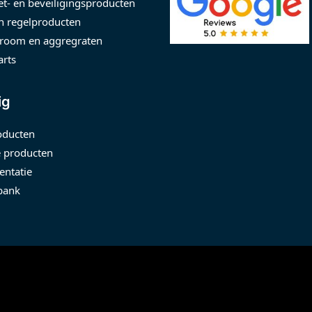
t- en beveiligingsproducten
n regelproducten
room en aggregraten
arts
ig
oducten
 producten
ntatie
bank