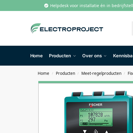
Helpdesk voor installatie én in bedrijfste
Home
Producten
Over ons
Kennisb
Home
Producten
Meet-regelproducten
Fi
/
/
/