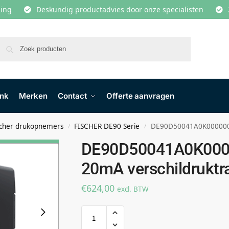
lling
Deskundig productadvies door onze specialisten
Zoeken
ank
Merken
Contact
Offerte aanvragen
scher drukopnemers
FISCHER DE90 Serie
DE90D50041A0K0000000
/
/
DE90D50041A0K000
20mA verschildruktr
€
624,00
excl. BTW