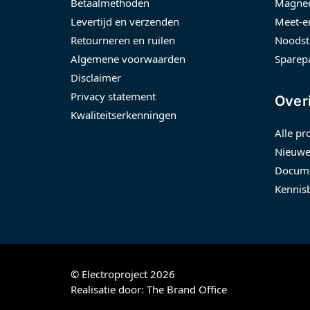
Betaalmethoden
Magnee
Levertijd en verzenden
Meet-e
Retourneren en ruilen
Noodst
Algemene voorwaarden
Sparep
Disclaimer
Privacy statement
Over
Kwaliteitserkenningen
Alle pr
Nieuwe
Docume
Kennis
© Electroproject 2026
Realisatie door:
The Brand Office