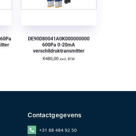
 60Pa
DE90D80041A0K000000000
tter
600Pa 0-20mA
verschildruktransmitter
€
480,00
excl. BTW
Contactgegevens
+31 88 484 92 50