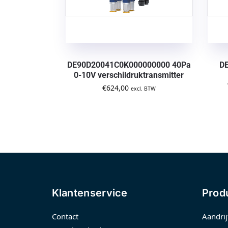
DE90D20041C0K000000000 40Pa
D
0-10V verschildruktransmitter
€
624,00
excl. BTW
Klantenservice
Prod
Contact
Aandrij