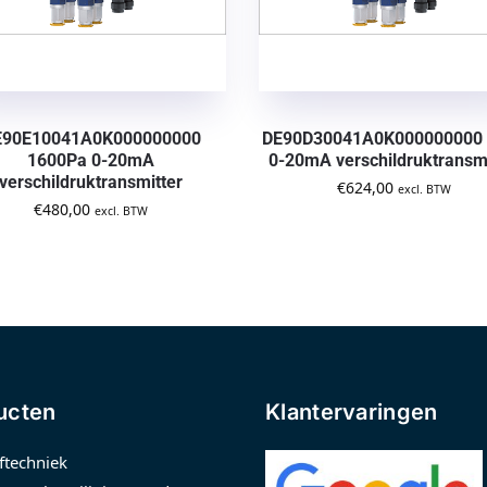
E90E10041A0K000000000
DE90D30041A0K000000000
1600Pa 0-20mA
0-20mA verschildruktransmi
verschildruktransmitter
€
624,00
excl. BTW
€
480,00
excl. BTW
ucten
Klantervaringen
ftechniek