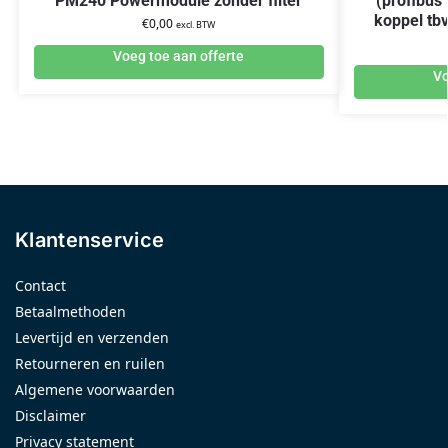
PM240 Powermodule zonder filter
(profibus
koppel tb
€
0,00
excl. BTW
Voeg toe aan offerte
Vo
Klantenservice
Contact
Betaalmethoden
Levertijd en verzenden
Retourneren en ruilen
Algemene voorwaarden
Disclaimer
Privacy statement