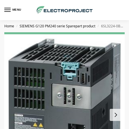
MENU
Home
SIEMENS G120 PM240 serie Sparepart product
6SL3224-0BE24-0UA0 4kW G120 PM240 Powermodule zonder filter
/
/