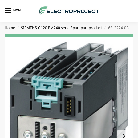
MENU
Home
SIEMENS G120 PM240 serie Sparepart product
6SL3224-0BE15-5UA0 0,55kW G120 PM240 Powermodule zonder filter
/
/