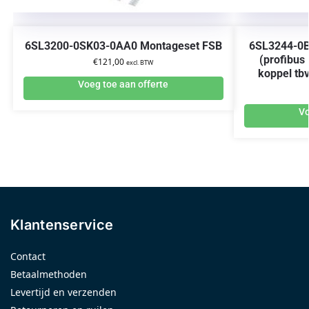
6SL3200-0SK03-0AA0 Montageset FSB
6SL3244-0B
(profibus
€
121,00
excl. BTW
koppel tb
Voeg toe aan offerte
Vo
Klantenservice
Contact
Betaalmethoden
Levertijd en verzenden