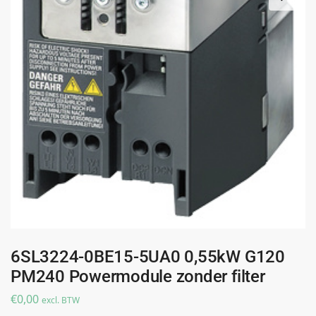
6SL3224-0BE15-5UA0 0,55kW G120
PM240 Powermodule zonder filter
€
0,00
excl. BTW