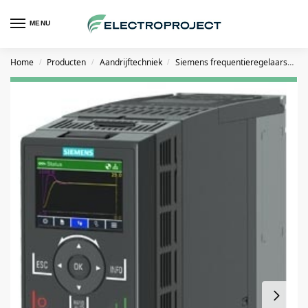
MENU
Home
Producten
Aandrijftechniek
Siemens frequentieregelaars
S
/
/
/