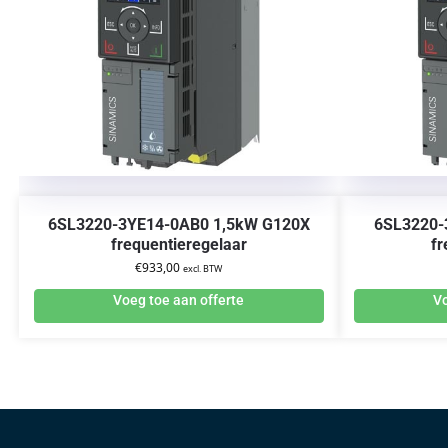
6SL3220-3YE14-0AB0 1,5kW G120X
6SL3220-
frequentieregelaar
fr
€
933,00
excl. BTW
Voeg toe aan offerte
Vo