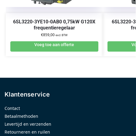
6SL3220-3YE10-0AB0 0,75kW G120X
6SL3220-3
frequentieregelaar
fr
€
859,00
excl. BTW
Voeg toe aan offerte
Vo
Klantenservice
Contact
Betaalmethoden
Levertijd en verzenden
Retourneren en ruilen