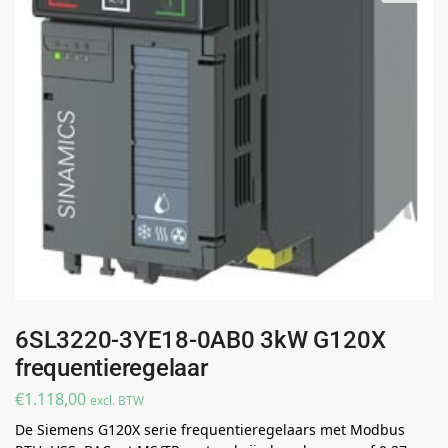
6SL3220-3YE18-0AB0 3kW G120X
frequentieregelaar
€
1.118,00
excl. BTW
De Siemens G120X serie frequentieregelaars met Modbus