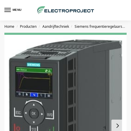
MENU
Home
Producten
Aandrijftechniek
Siemens frequentieregelaars
S
/
/
/