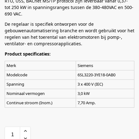
RTU, USS, BACnet MS/TP protocol zijn leverbaar vanaf 0,37-
tot 250 kW in spanningsranges tussen de 380-480VAC en 500-
690 VAC.
De regelaar is specifiek ontworpen voor de
gebouwenautomatisering branche en wordt gebruikt voor het
regelen van het toerental van elektromotoren bij pomp-,
ventilator- en compressorapplicaties.
Product specificaties:
Merk
Siemens
Modelcode
6SL3220-3YE18-0AB0
Spanning
3 x 400 V (IEC)
Nominaal vermogen
3,0 kW
Continue stroom (Inom.)
7,70 Amp.