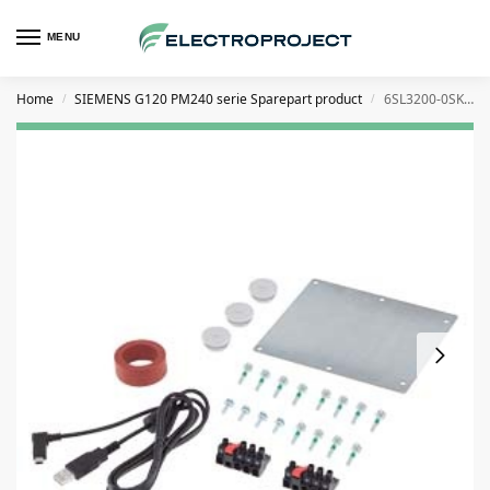
MENU
Home
SIEMENS G120 PM240 serie Sparepart product
6SL3200-0SK02-0AA0 Montageset FSA
/
/