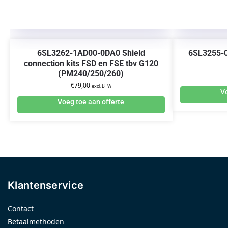
6SL3262-1AD00-0DA0 Shield
6SL3255-0
connection kits FSD en FSE tbv G120
(PM240/250/260)
€
79,00
excl. BTW
Vo
Voeg toe aan offerte
Klantenservice
Contact
Betaalmethoden