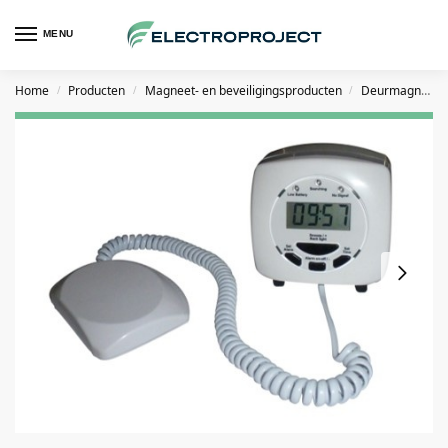
MENU
Home
Producten
Magneet- en beveiligingsproducten
Deurmagneten en deurdrangers
/
/
/