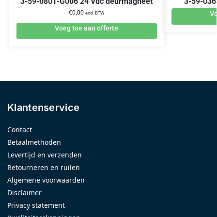
3-59-0801-G006 24 Vdc deurmagneet
3-59-036
€
0,00
excl. BTW
Vo
Voeg toe aan offerte
Klantenservice
Contact
Betaalmethoden
Levertijd en verzenden
Retourneren en ruilen
Algemene voorwaarden
Disclaimer
Privacy statement