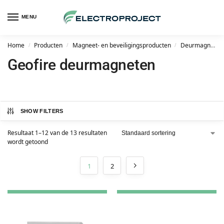
MENU
Home
Producten
Magneet- en beveiligingsproducten
Deurmagneten en deurdrangers
/
/
/
Geofire deurmagneten
SHOW FILTERS
Resultaat 1–12 van de 13 resultaten
wordt getoond
1
2