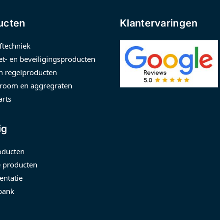
ucten
Klantervaringen
ftechniek
t- en beveiligingsproducten
n regelproducten
room en aggregraten
arts
ig
oducten
 producten
ntatie
bank