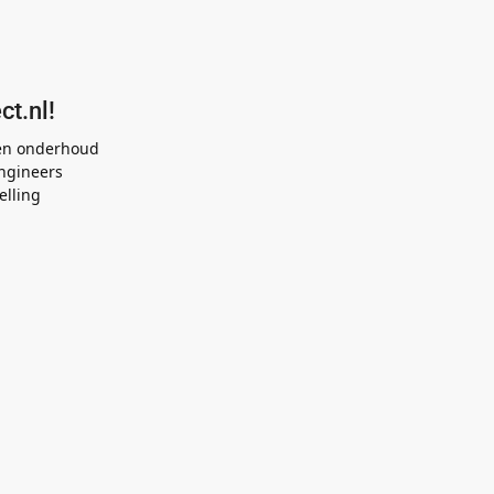
ct.nl!
 en onderhoud
ngineers
elling