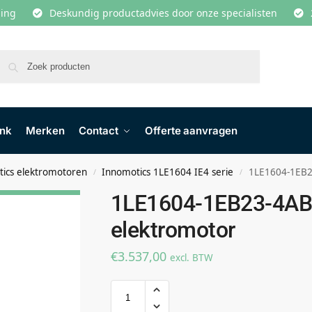
lling
Deskundig productadvies door onze specialisten
Zoeken
ank
Merken
Contact
Offerte aanvragen
ics elektromotoren
Innomotics 1LE1604 IE4 serie
1LE1604-1EB2
/
/
1LE1604-1EB23-4AB
elektromotor
€
3.537,00
excl. BTW