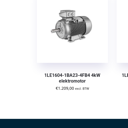
1LE1604-1BA23-4FB4 4kW
1L
elektromotor
€
1.209,00
excl. BTW