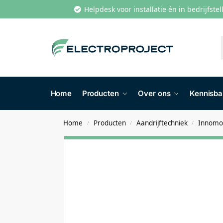
Helpdesk voor installatie én in bedrijfste
Home
Producten
Over ons
Kennisb
Home
Producten
Aandrijftechniek
Innomot
/
/
/