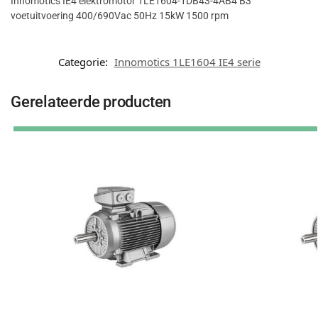
Innomotics IE4 elektromotor 1LE1604-1DB43-4AB4 B3
voetuitvoering 400/690Vac 50Hz 15kW 1500 rpm
Categorie:
Innomotics 1LE1604 IE4 serie
Gerelateerde producten