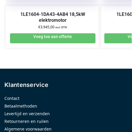
1LE1604-1DA43-4AB4 18,5kW
1LE16
elektromotor
€
3.945,00
excl. BTW
Voeg toe aan offerte
Vo
Klantenservice
Contact
Betaalmethoden
Levertijd en verzenden
Retourneren en ruilen
Algemene voorwaarden