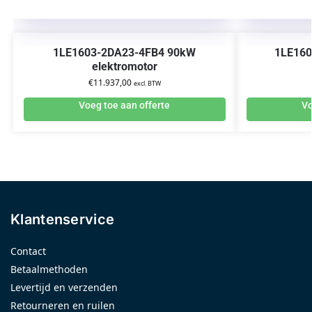
1LE1603-2DA23-4FB4 90kW
1LE160
elektromotor
€
11.937,00
excl. BTW
Voeg toe aan offerte
Vo
Klantenservice
Contact
Betaalmethoden
Levertijd en verzenden
Retourneren en ruilen