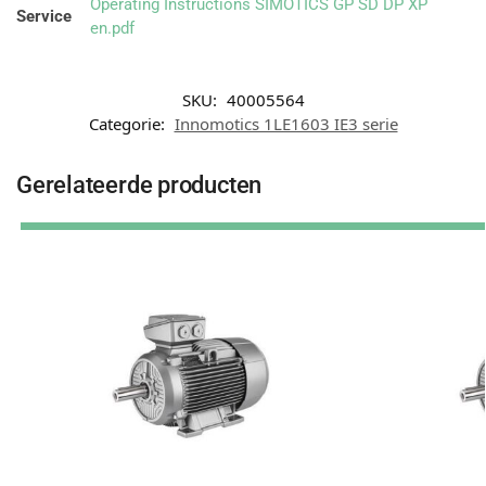
Operating Instructions SIMOTICS GP SD DP XP
Service
en.pdf
SKU:
40005564
Categorie:
Innomotics 1LE1603 IE3 serie
Gerelateerde producten