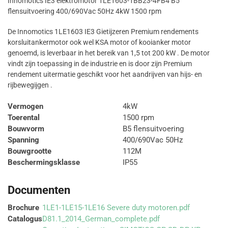
Innomotics IE3 elektromotor 1LE1603-1BB23-4FB4 B5
flensuitvoering 400/690Vac 50Hz 4kW 1500 rpm
De Innomotics 1LE1603 IE3 Gietijzeren Premium rendements
korsluitankermotor ook wel KSA motor of kooianker motor
genoemd, is leverbaar in het bereik van 1,5 tot 200 kW . De motor
vindt zijn toepassing in de industrie en is door zijn Premium
rendement uitermatie geschikt voor het aandrijven van hijs- en
rijbewegijgen .
Vermogen
4kW
Toerental
1500 rpm
Bouwvorm
B5 flensuitvoering
Spanning
400/690Vac 50Hz
Bouwgrootte
112M
Beschermingsklasse
IP55
Documenten
Brochure
1LE1-1LE15-1LE16 Severe duty motoren.pdf
Catalogus
D81.1_2014_German_complete.pdf