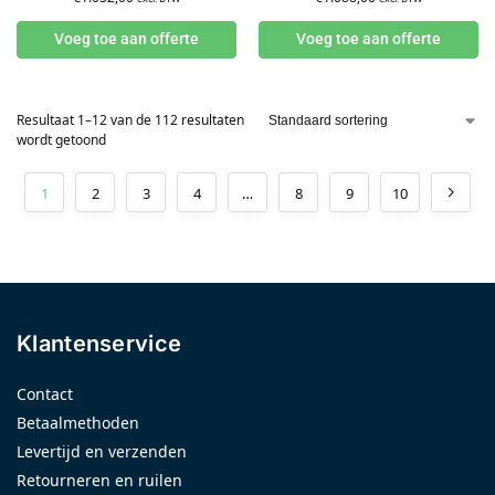
Voeg toe aan offerte
Voeg toe aan offerte
Resultaat 1–12 van de 112 resultaten
wordt getoond
1
2
3
4
…
8
9
10
Klantenservice
Contact
Betaalmethoden
Levertijd en verzenden
Retourneren en ruilen