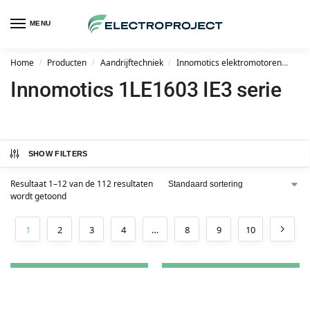
MENU
Home
Producten
Aandrijftechniek
Innomotics elektromotoren
Inn
/
/
/
Innomotics 1LE1603 IE3 serie
SHOW FILTERS
Resultaat 1–12 van de 112 resultaten
wordt getoond
1
2
3
4
…
8
9
10