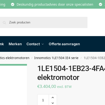
lling
Deskundig productadvies door onze specialisten
Zoeken
ank
Merken
Contact
Offerte aanvragen
ics elektromotoren
Innomotics 1LE1504 IE4 serie
1LE1504-1EB2
/
/
1LE1504-1EB23-4FA
elektromotor
€
3.404,00
excl. BTW