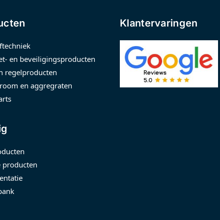
ucten
Klantervaringen
ftechniek
t- en beveiligingsproducten
n regelproducten
room en aggregraten
arts
ig
oducten
 producten
ntatie
bank