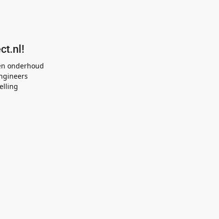
ct.nl!
 en onderhoud
ngineers
elling