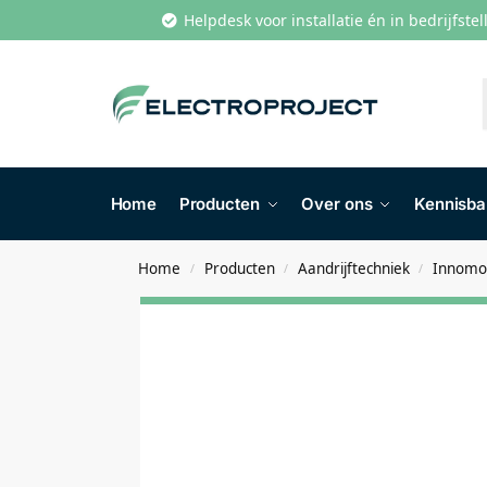
Helpdesk voor installatie én in bedrijfste
Home
Producten
Over ons
Kennisb
Home
Producten
Aandrijftechniek
Innomot
/
/
/