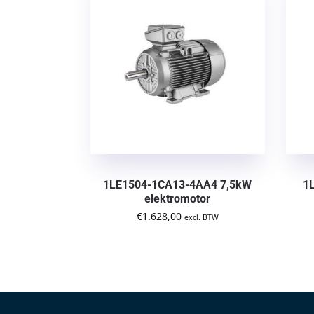
1LE1504-1CA13-4AA4 7,5kW
1
elektromotor
€
1.628,00
excl. BTW