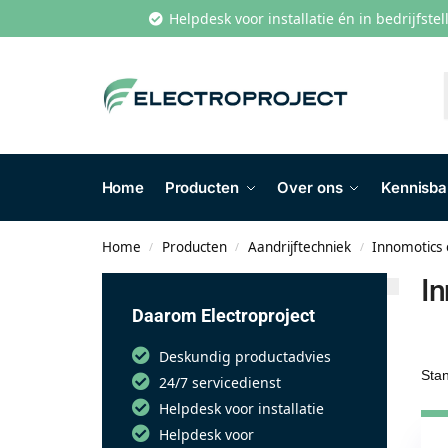
Helpdesk voor installatie én in bedrijfste
Home
Producten
Over ons
Kennisb
Home
Producten
Aandrijftechniek
Innomotics
/
/
/
In
Daarom Electroproject
Deskundig productadvies
24/7 servicedienst
Helpdesk voor installatie
Helpdesk voor