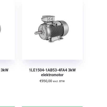
 3kW
1LE1504-1AB53-4FA4 3kW
elektromotor
€
950,00
excl. BTW