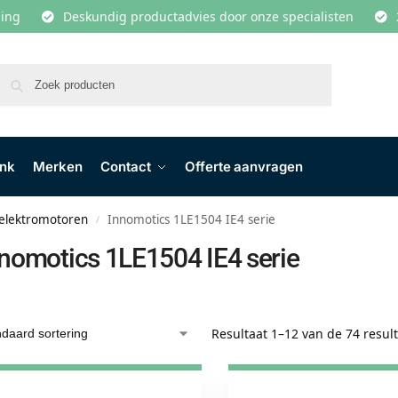
lling
Deskundig productadvies door onze specialisten
Zoeken
ank
Merken
Contact
Offerte aanvragen
 elektromotoren
Innomotics 1LE1504 IE4 serie
/
nomotics 1LE1504 IE4 serie
Resultaat 1–12 van de 74 resul