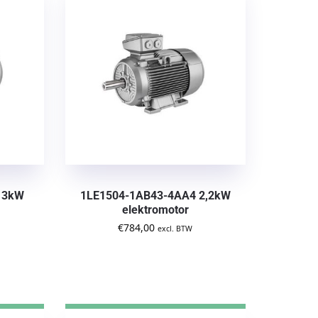
 3kW
1LE1504-1AB43-4AA4 2,2kW
elektromotor
€
784,00
excl. BTW