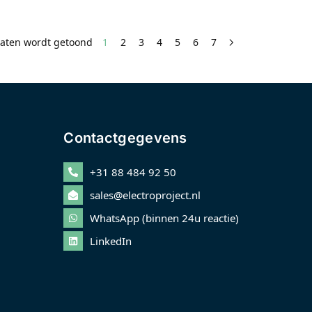
taten wordt getoond
1
2
3
4
5
6
7
Contactgegevens
+31 88 484 92 50
sales@electroproject.nl
WhatsApp (binnen 24u reactie)
LinkedIn