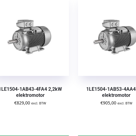
1LE1504-1AB43-4FA4 2,2kW
1LE1504-1AB53-4AA4
elektromotor
elektromotor
€
829,00
€
905,00
excl. BTW
excl. BTW