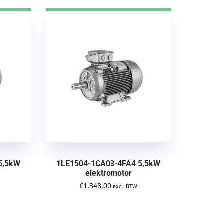
5,5kW
1LE1504-1CA03-4FA4 5,5kW
elektromotor
€
1.348,00
excl. BTW