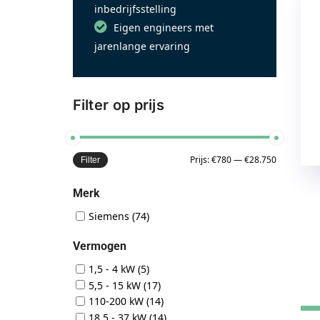
inbedrijfsstelling
Eigen engineers met
jarenlange ervaring
Filter op prijs
Prijs:
€780
—
€28.750
Filter
Merk
Siemens
(74)
Vermogen
1,5 - 4 kW
(5)
5,5 - 15 kW
(17)
110-200 kW
(14)
18,5 - 37 kW
(14)