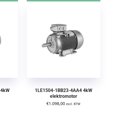
 4kW
1LE1504-1BB23-4AA4 4kW
elektromotor
€
1.098,00
excl. BTW