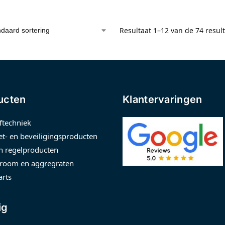
Resultaat 1–12 van de 74 resul
ucten
Klantervaringen
ftechniek
t- en beveiligingsproducten
n regelproducten
room en aggregraten
arts
ig