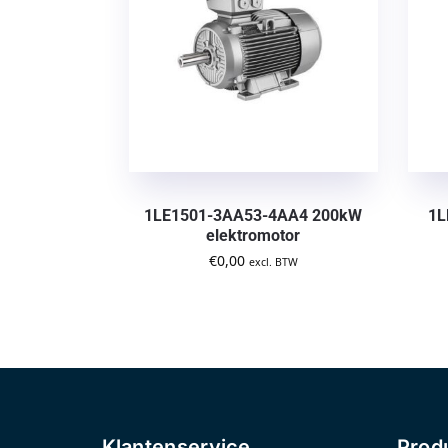
1LE1501-3AA53-4AA4 200kW
1L
elektromotor
€
0,00
excl. BTW
Klantenservice
Prod