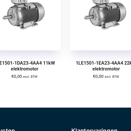
E1501-1DA23-4AA4 11kW
1LE1501-1EA23-4AA4 2
elektromotor
elektromotor
€
0,00
€
0,00
excl. BTW
excl. BTW
ucten
Klantervaringen