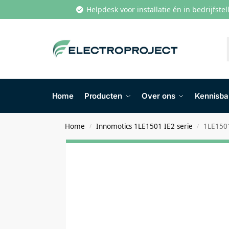
Helpdesk voor installatie én in bedrijfste
Home
Producten
Over ons
Kennisb
Home
Innomotics 1LE1501 IE2 serie
1LE150
/
/