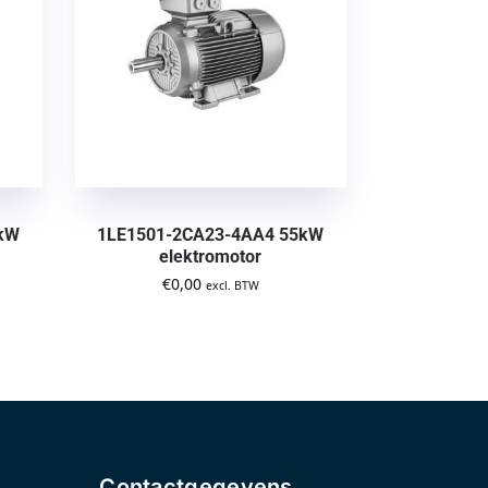
2kW
1LE1501-2CA23-4AA4 55kW
elektromotor
€
0,00
excl. BTW
Contactgegevens