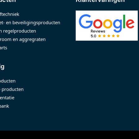
ftechniek
t- en beveiligingsproducten
n regelproducten
room en aggregraten
arts
ig
oducten
 producten
ntatie
bank