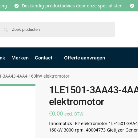
lling
Deskundig productadvies door onze specialisten
Zoeken
ank
Merken
Contact
Offerte aanvragen
1-3AA43-4AA4 160kW elektromotor
1LE1501-3AA43-4A
elektromotor
€
0,00
excl. BTW
Innomotics IE2 elektromotor 1LE1501-3AA4
160kW 3000 rpm. 40004773 Gietijzer Gener