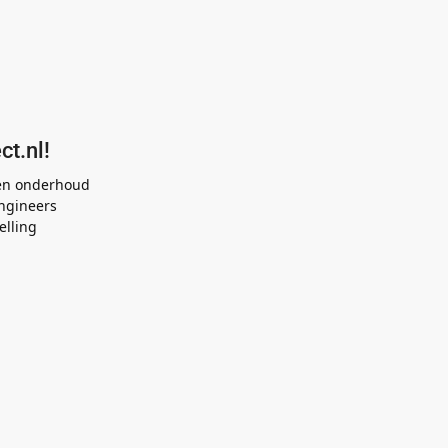
ct.nl!
 en onderhoud
ngineers
elling