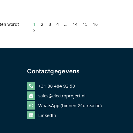
aten wordt
1
2
3
4
…
14
15
16
Contactgegevens
+31 88 484 92 50
sales@electroproject.nl
WhatsApp (binnen 24u reactie)
LinkedIn