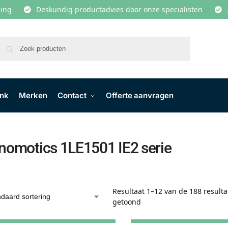
lling
Deskundig productadvies door onze specialisten
Zoeken
ank
Merken
Contact
Offerte aanvragen
nomotics 1LE1501 IE2 serie
Resultaat 1–12 van de 188 result
getoond