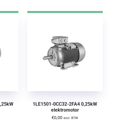
0,25kW
1LE1501-0CC32-2FA4 0,25kW
elektromotor
€
0,00
excl. BTW