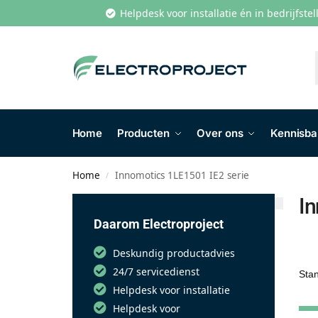
Helpdesk voor installatie én in bedrijfste
Home
Producten
Over ons
Kennisb
Home
Innomotics 1LE1501 IE2 serie
/
In
Daarom Electroproject
Deskundig productadvies
24/7 servicedienst
Helpdesk voor installatie
Helpdesk voor