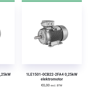
0,25kW
1LE1501-0CB22-2FA4 0,25kW
elektromotor
€
0,00
excl. BTW