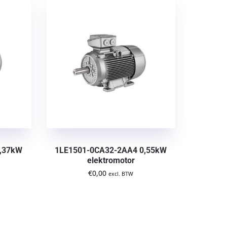
0,37kW
1LE1501-0CA32-2AA4 0,55kW
elektromotor
€
0,00
excl. BTW