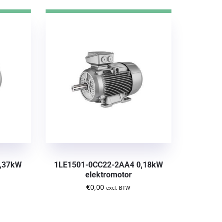
0,37kW
1LE1501-0CC22-2AA4 0,18kW
elektromotor
€
0,00
excl. BTW