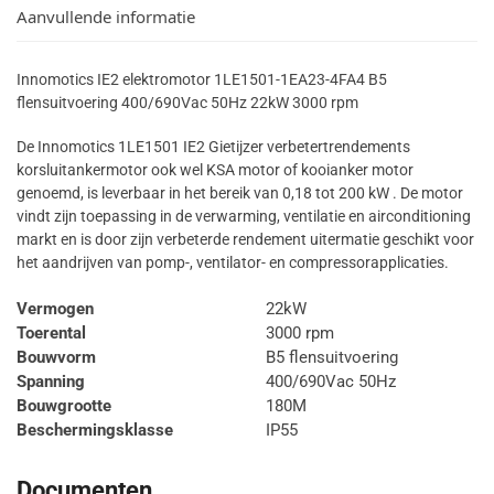
Aanvullende informatie
Innomotics IE2 elektromotor 1LE1501-1EA23-4FA4 B5
flensuitvoering 400/690Vac 50Hz 22kW 3000 rpm
De Innomotics 1LE1501 IE2 Gietijzer verbetertrendements
korsluitankermotor ook wel KSA motor of kooianker motor
genoemd, is leverbaar in het bereik van 0,18 tot 200 kW . De motor
vindt zijn toepassing in de verwarming, ventilatie en airconditioning
markt en is door zijn verbeterde rendement uitermatie geschikt voor
het aandrijven van pomp-, ventilator- en compressorapplicaties.
Vermogen
22kW
Toerental
3000 rpm
Bouwvorm
B5 flensuitvoering
Spanning
400/690Vac 50Hz
Bouwgrootte
180M
Beschermingsklasse
IP55
Documenten