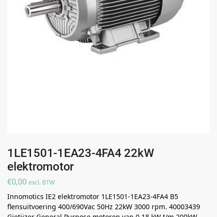
1LE1501-1EA23-4FA4 22kW
elektromotor
€
0,00
excl. BTW
Innomotics IE2 elektromotor 1LE1501-1EA23-4FA4 B5
flensuitvoering 400/690Vac 50Hz 22kW 3000 rpm. 40003439
Gietijzer General Purpose motoren van 0,18 kW t/m 200kW ..