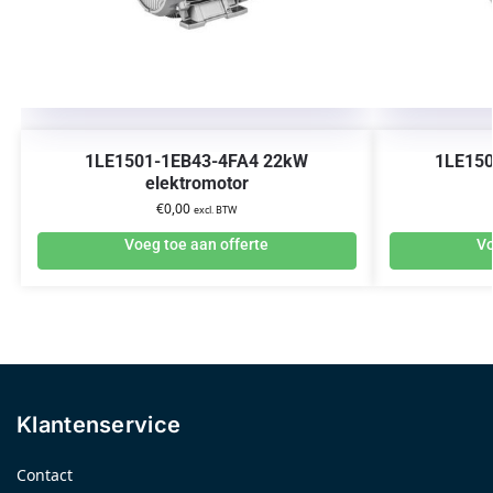
1LE1501-1EB43-4FA4 22kW
1LE15
elektromotor
€
0,00
excl. BTW
Voeg toe aan offerte
Vo
Klantenservice
Contact