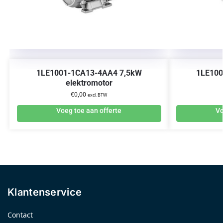
1LE1001-1CA13-4AA4 7,5kW
1LE100
elektromotor
€
0,00
excl. BTW
Voeg toe aan offerte
Vo
Klantenservice
Contact