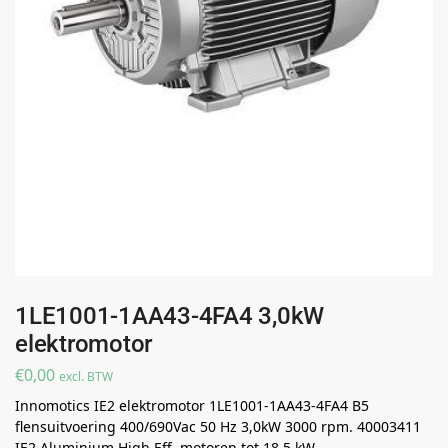
1LE1001-1AA43-4FA4 3,0kW
elektromotor
€
0,00
excl. BTW
Innomotics IE2 elektromotor 1LE1001-1AA43-4FA4 B5
flensuitvoering 400/690Vac 50 Hz 3,0kW 3000 rpm. 40003411
IE2 Aluminium High Eff. motoren tot 18,5 kW..