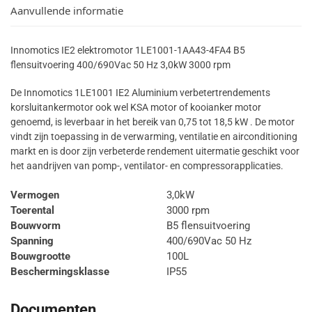
Aanvullende informatie
Innomotics IE2 elektromotor 1LE1001-1AA43-4FA4 B5
flensuitvoering 400/690Vac 50 Hz 3,0kW 3000 rpm
De Innomotics 1LE1001 IE2 Aluminium verbetertrendements
korsluitankermotor ook wel KSA motor of kooianker motor
genoemd, is leverbaar in het bereik van 0,75 tot 18,5 kW . De motor
vindt zijn toepassing in de verwarming, ventilatie en airconditioning
markt en is door zijn verbeterde rendement uitermatie geschikt voor
het aandrijven van pomp-, ventilator- en compressorapplicaties.
Vermogen
3,0kW
Toerental
3000 rpm
Bouwvorm
B5 flensuitvoering
Spanning
400/690Vac 50 Hz
Bouwgrootte
100L
Beschermingsklasse
IP55
Documenten