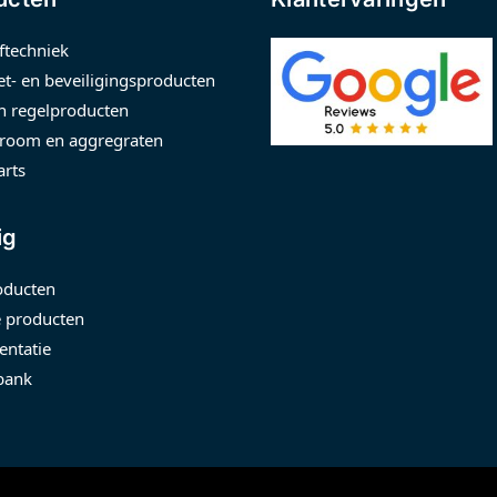
ftechniek
t- en beveiligingsproducten
n regelproducten
room en aggregraten
arts
ig
oducten
 producten
ntatie
bank