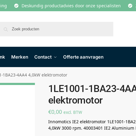
lling
Deskundig productadvies door onze specialisten
Zoeken
ank
Merken
Contact
Offerte aanvragen
1-1BA23-4AA4 4,0kW elektromotor
1LE1001-1BA23-4AA
elektromotor
€
0,00
excl. BTW
Innomotics IE2 elektromotor 1LE1001-1BA2
4,0kW 3000 rpm. 40003401 IE2 Aluminium Hi