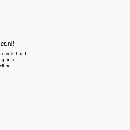
ct.nl!
 en onderhoud
ngineers
elling