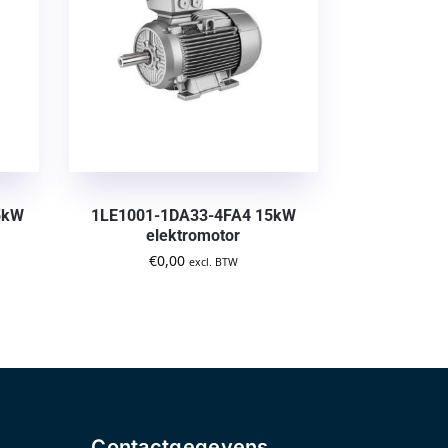
5kW
1LE1001-1DA33-4FA4 15kW
elektromotor
€
0,00
excl. BTW
Contactgegevens