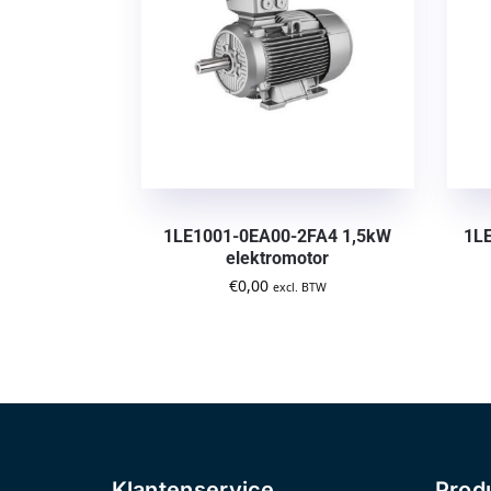
1LE1001-0EA00-2FA4 1,5kW
1L
elektromotor
€
0,00
excl. BTW
Klantenservice
Prod