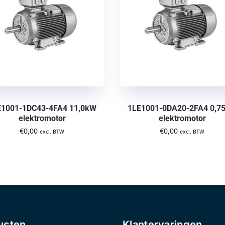
E1001-1DC43-4FA4 11,0kW
1LE1001-0DA20-2FA4 0,7
elektromotor
elektromotor
€
0,00
€
0,00
excl. BTW
excl. BTW
ucten
Klantervaringen