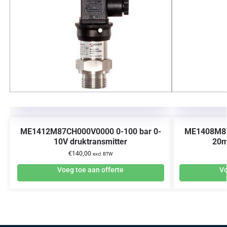
ME1412M87CH000V0000 0-100 bar 0-
ME1408M87
10V druktransmitter
20m
€
140,00
excl. BTW
Voeg toe aan offerte
Vo