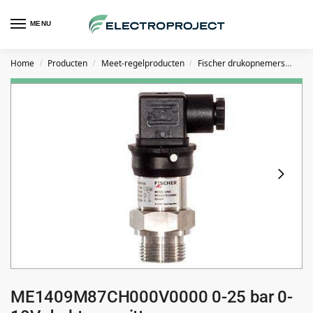
MENU
Home
Producten
Meet-regelproducten
Fischer drukopnemers
FIS
/
/
/
ME1409M87CH000V0000 0-25 bar 0-