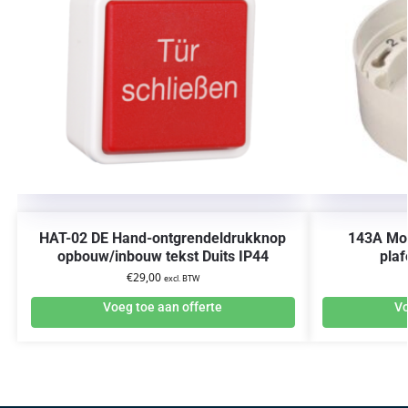
HAT-02 DE Hand-ontgrendeldrukknop
143A Mo
opbouw/inbouw tekst Duits IP44
pla
€
29,00
excl. BTW
Voeg toe aan offerte
Vo