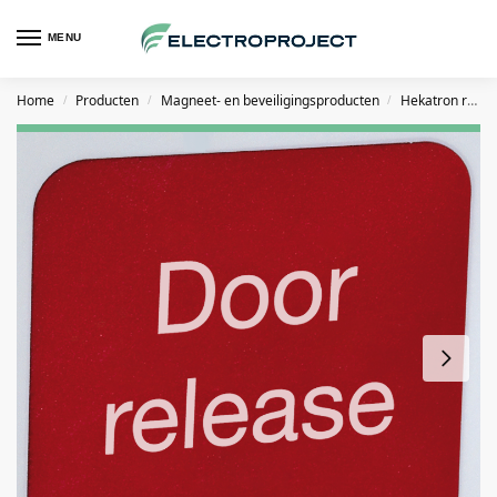
MENU
Home
Producten
Magneet- en beveiligingsproducten
Hekatron rookmelders en rookschakelaars
/
/
/