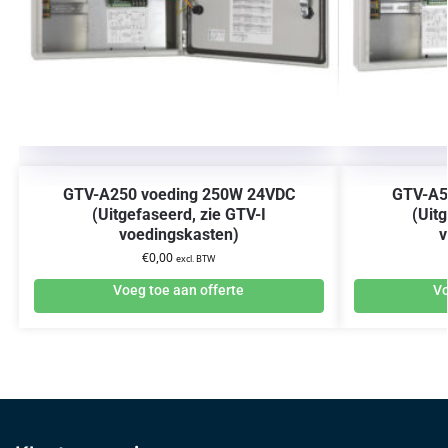
GTV-A250 voeding 250W 24VDC
GTV-A5
(Uitgefaseerd, zie GTV-I
(Uitg
voedingskasten)
v
€
0,00
excl. BTW
Voeg toe aan offerte
Vo