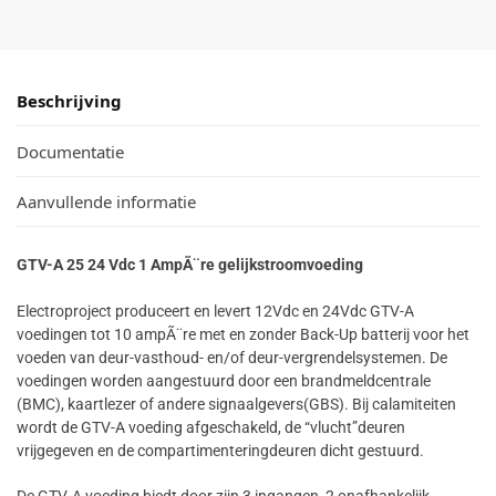
Beschrijving
Documentatie
Aanvullende informatie
GTV-A 25 24 Vdc 1 AmpÃ¨re gelijkstroomvoeding
Electroproject produceert en levert 12Vdc en 24Vdc GTV-A
voedingen tot 10 ampÃ¨re met en zonder Back-Up batterij voor het
voeden van deur-vasthoud- en/of deur-vergrendelsystemen. De
voedingen worden aangestuurd door een brandmeldcentrale
(BMC), kaartlezer of andere signaalgevers(GBS). Bij calamiteiten
wordt de GTV-A voeding afgeschakeld, de “vlucht”deuren
vrijgegeven en de compartimenteringdeuren dicht gestuurd.
De GTV-A voeding biedt door zijn 3 ingangen, 2 onafhankelijk