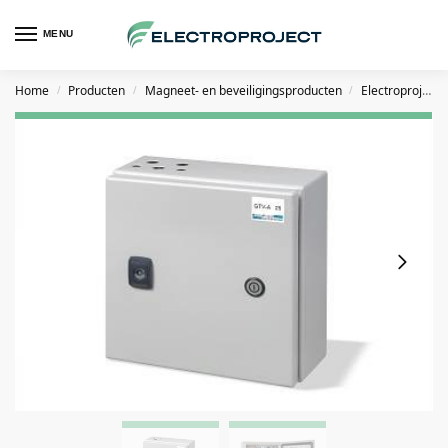
MENU
Home
Producten
Magneet- en beveiligingsproducten
Electroproject GTV voedingen
/
/
/