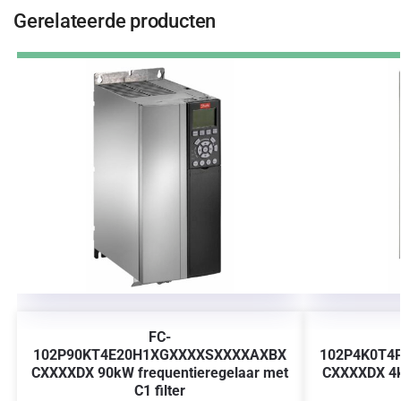
Gerelateerde producten
FC-
102P90KT4E20H1XGXXXXSXXXXAXBX
102P4K0T4
CXXXXDX 90kW frequentieregelaar met
CXXXXDX 4k
C1 filter