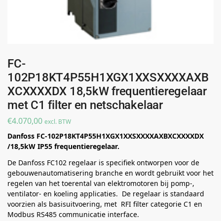
FC-
102P18KT4P55H1XGX1XXSXXXXAXB
XCXXXXDX 18,5kW frequentieregelaar
met C1 filter en netschakelaar
€
4.070,00
excl. BTW
Danfoss FC-102P18KT4P55H1XGX1XXSXXXXAXBXCXXXXDX
/18,5kW IP55 frequentieregelaar.
De Danfoss FC102 regelaar is specifiek ontworpen voor de
gebouwenautomatisering branche en wordt gebruikt voor het
regelen van het toerental van elektromotoren bij pomp-,
ventilator- en koeling applicaties. De regelaar is standaard
voorzien als basisuitvoering, met RFI filter categorie C1 en
Modbus RS485 communicatie interface.