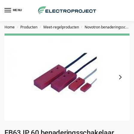
MENU
Home
Producten
Meet-regelproducten
Novotron benaderingsschakelaars
/
/
/
FB63 IP 60 benaderingsschakelaar