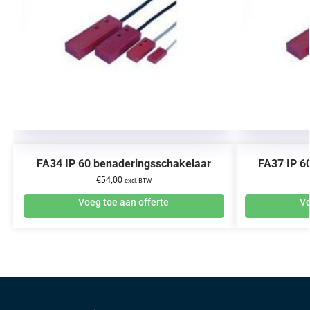
FA34 IP 60 benaderingsschakelaar
FA37 IP 6
€
54,00
excl. BTW
Voeg toe aan offerte
Vo