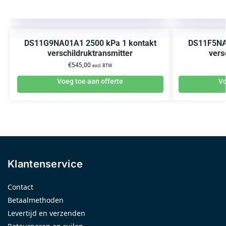
DS11G9NA01A1 2500 kPa 1 kontakt
DS11F5NA
verschildruktransmitter
vers
€
545,00
excl. BTW
Voeg toe aan offerte
Vo
Klantenservice
Contact
Betaalmethoden
Levertijd en verzenden