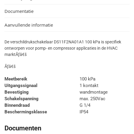
Documentatie
Aanvullende informatie
De verschildrukschakelaar DS11F2NA01A1 100 kPa is specifiek
ontworpen voor pomp- en compressor applicaties in de HVAC
marktÃƒâ€š
Ãƒâ€š
Meetbereik
100 kPa
Uitgangssignaal
1 kontakt
Bevestiging
wandmontage
Schakelspanning
max. 250Vac
Binnendraad
G 1/4
Beschermingsklasse
IP54
Documenten