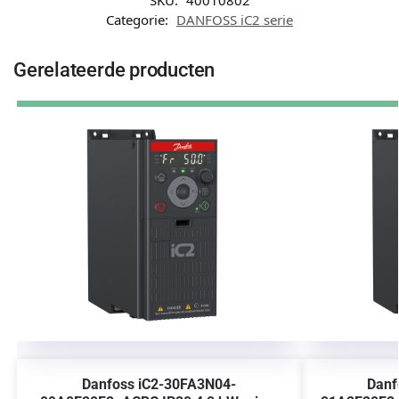
SKU:
40010802
Categorie:
DANFOSS iC2 serie
Gerelateerde producten
Danfoss iC2-30FA3N04-
Danf