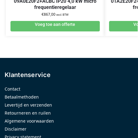
09A0E20F2+ACBC IP20 4,0 kW micro
01A2E20F2+
frequentieregelaar
fr
€
867,00
excl. BTW
Voeg toe aan offerte
Vo
Klantenservice
Contact
Betaalmethoden
Levertijd en verzenden
Retourneren en ruilen
Algemene voorwaarden
Disclaimer
Privacy statement