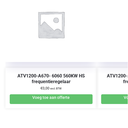
ATV1200-A670- 6060 560KW HS
ATV1200-
frequentieregelaar
fr
€
0,00
excl. BTW
Voeg toe aan offerte
Vo