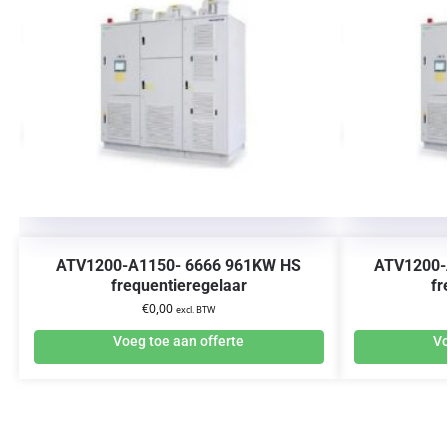
ATV1200-A1150- 6666 961KW HS
ATV1200-
frequentieregelaar
fr
€
0,00
excl. BTW
Voeg toe aan offerte
Vo