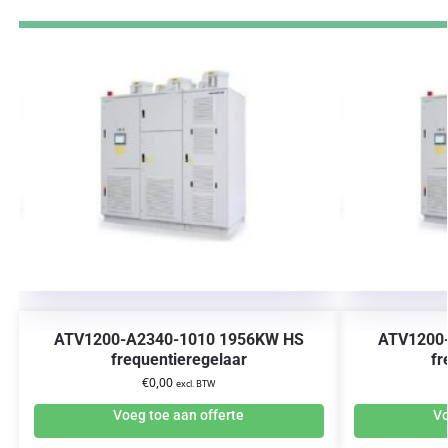
ATV1200-A2340-1010 1956KW HS
ATV1200
frequentieregelaar
fr
€
0,00
excl. BTW
Voeg toe aan offerte
Vo