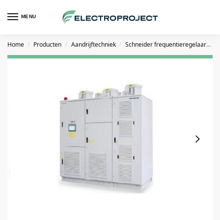
MENU
Home
Producten
Aandrijftechniek
Schneider frequentieregelaars
/
/
/