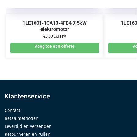
1LE1601-1CA13-4FB4 7,5kW
1LE16
elektromotor
€
0,00
excl. BTW
Voeg toe aan offerte
Vo
Klantenservice
Contact
Betaalmethoden
Levertijd en verzenden
Retourneren en ruilen