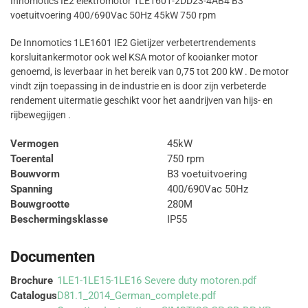
Innomotics IE2 elektromotor 1LE1601-2DD23-4AB4 B3
voetuitvoering 400/690Vac 50Hz 45kW 750 rpm
De Innomotics 1LE1601 IE2 Gietijzer verbetertrendements
korsluitankermotor ook wel KSA motor of kooianker motor
genoemd, is leverbaar in het bereik van 0,75 tot 200 kW . De motor
vindt zijn toepassing in de industrie en is door zijn verbeterde
rendement uitermatie geschikt voor het aandrijven van hijs- en
rijbewegijgen .
Vermogen
45kW
Toerental
750 rpm
Bouwvorm
B3 voetuitvoering
Spanning
400/690Vac 50Hz
Bouwgrootte
280M
Beschermingsklasse
IP55
Documenten
Brochure
1LE1-1LE15-1LE16 Severe duty motoren.pdf
Catalogus
D81.1_2014_German_complete.pdf