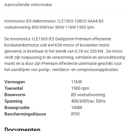
Aanvullende informatie
Innomotics IE3 elektromotor 1LE1503-1DB23-4AA4 B3
voetuitvoering 400/690Vac 50Hz 11kW 1500 rpm
De Innomotics 1LE1503 IE3 Gietijzeren Premium effecientie
korsluitankermotor ook wel KSA motor of kooianker motor
genoemd, is leverbaar in het bereik van 0,18 tot 200 kW . De motor
vindt zijn toepassing in de verwarming, ventilatie en airconditioning
markt en is door zijn Premium effecientie uitermatie geschikt voor
het aandrijven van pomp-, ventilator- en compressorapplicaties.
Vermogen
11kW
Toerental
1500 rpm
Bouwvorm
B3 voetuitvoering
Spanning
400/690Vac 50Hz
Bouwgrootte
160M
Beschermingsklasse
IP55
Documenten