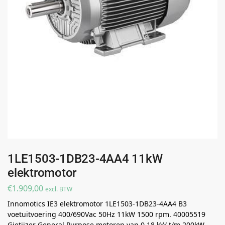
1LE1503-1DB23-4AA4 11kW
elektromotor
€
1.909,00
excl. BTW
Innomotics IE3 elektromotor 1LE1503-1DB23-4AA4 B3
voetuitvoering 400/690Vac 50Hz 11kW 1500 rpm. 40005519
Gietijzer General Purpose motoren van 0,18 kW t/m 200kW ..