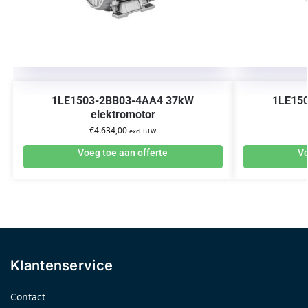
1LE1503-2BB03-4AA4 37kW
1LE15
elektromotor
€
4.634,00
excl. BTW
Voeg toe aan offerte
Vo
Klantenservice
Contact