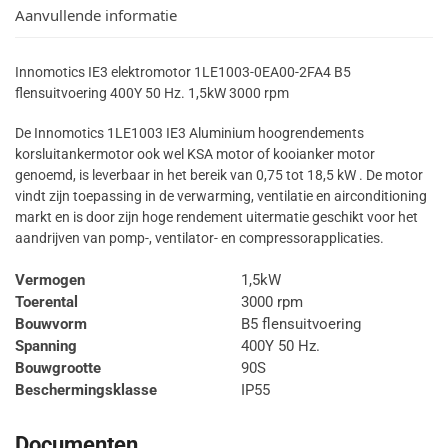
Aanvullende informatie
Innomotics IE3 elektromotor 1LE1003-0EA00-2FA4 B5
flensuitvoering 400Y 50 Hz. 1,5kW 3000 rpm
De Innomotics 1LE1003 IE3 Aluminium hoogrendements
korsluitankermotor ook wel KSA motor of kooianker motor
genoemd, is leverbaar in het bereik van 0,75 tot 18,5 kW . De motor
vindt zijn toepassing in de verwarming, ventilatie en airconditioning
markt en is door zijn hoge rendement uitermatie geschikt voor het
aandrijven van pomp-, ventilator- en compressorapplicaties.
Vermogen
1,5kW
Toerental
3000 rpm
Bouwvorm
B5 flensuitvoering
Spanning
400Y 50 Hz.
Bouwgrootte
90S
Beschermingsklasse
IP55
Documenten