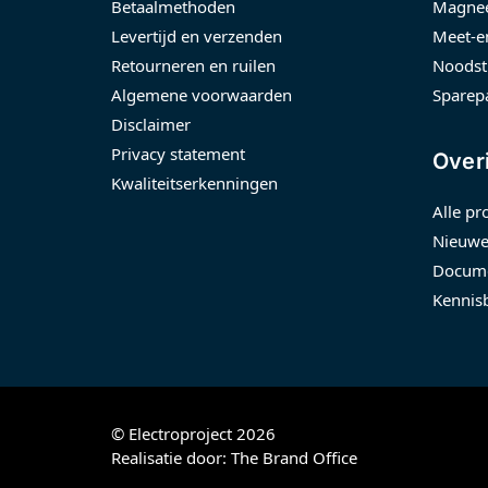
Betaalmethoden
Magnee
Levertijd en verzenden
Meet-e
Retourneren en ruilen
Noodst
Algemene voorwaarden
Sparep
Disclaimer
Privacy statement
Over
Kwaliteitserkenningen
Alle pr
Nieuwe
Docume
Kennis
© Electroproject 2026
Realisatie door:
The Brand Office