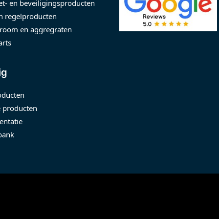
t- en beveiligingsproducten
n regelproducten
room en aggregraten
arts
ig
oducten
 producten
ntatie
bank