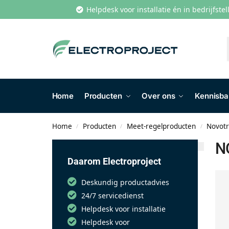
Helpdesk voor installatie én in bedrijfste
Home
Producten
Over ons
Kennisb
Home
Producten
Meet-regelproducten
Novotr
/
/
/
N
Daarom Electroproject
Deskundig productadvies
24/7 servicedienst
Helpdesk voor installatie
Helpdesk voor