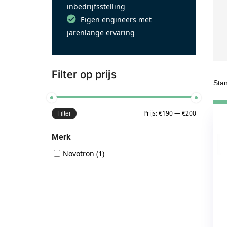
inbedrijfsstelling
Eigen engineers met
jarenlange ervaring
Filter op prijs
Prijs:
€190
—
€200
Filter
Merk
Novotron
(1)