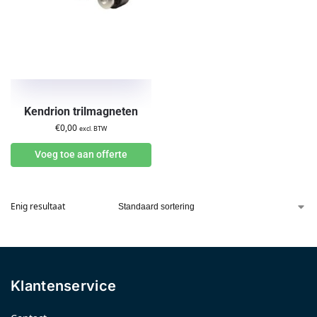
Kendrion trilmagneten
€
0,00
excl. BTW
Voeg toe aan offerte
Enig resultaat
Klantenservice